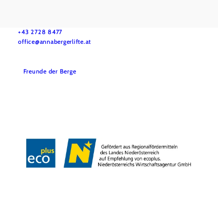
Annaberger Lifte
Do you have questions? We are ready to help.
+43 2728 8477
office@annabergerlifte.at
Freunde der Berge
Accessibility
Disclaimer
Terms and Conditions
Legal Notice
Data protection
Tourist Information
Copyright © Annaberger Liftbetriebs-Gesellschaft m.b.H.