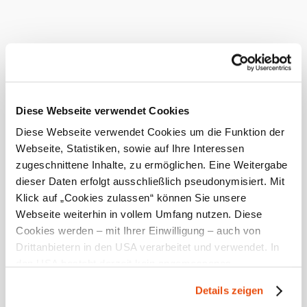
Fully informed
Diese Webseite verwendet Cookies
You can find all the key information about the Hennesteck
here.
Diese Webseite verwendet Cookies um die Funktion der
Webseite, Statistiken, sowie auf Ihre Interessen
zugeschnittene Inhalte, zu ermöglichen. Eine Weitergabe
dieser Daten erfolgt ausschließlich pseudonymisiert. Mit
Klick auf „Cookies zulassen“ können Sie unsere
Webseite weiterhin in vollem Umfang nutzen. Diese
Cookies werden – mit Ihrer Einwilligung – auch von
Drittanbietern in den USA verarbeitet und verwendet. In
den USA besteht derzeit kein angemessenes
Annaberger Lifte
Datenschutzniveau, und es ist nicht ausgeschlossen,
Do you have questions? We are ready to help.
Details zeigen
dass staatliche Sicherheitsbehörden entsprechende
+43 2728 8477